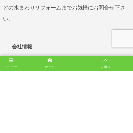
どの水まわりリフォームまでお気軽にお問合せ下さ
い。
会社情報
有限会社 インテリア小嶋
メニュー
ホーム
先頭へ
〒213-0025 神奈川県川崎市高津区蟹ヶ谷124-5
044-755-0429