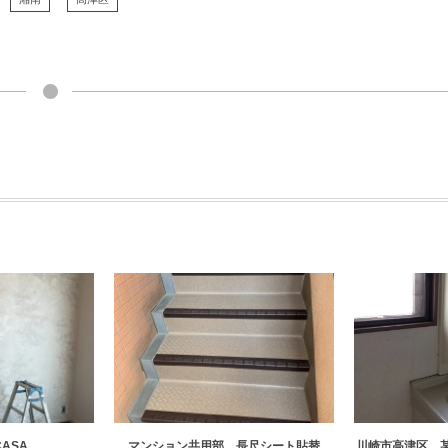
CASA
マンション共用部 長尺シート貼替
川崎市高津区 